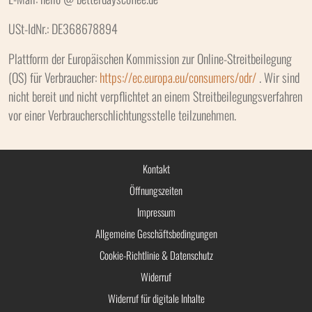
USt-IdNr.: DE368678894
Plattform der Europäischen Kommission zur Online-Streitbeilegung
(OS) für Verbraucher:
https://ec.europa.eu/consumers/odr/
. Wir sind
nicht bereit und nicht verpflichtet an einem Streitbeilegungsverfahren
vor einer Verbraucherschlichtungsstelle teilzunehmen.
Kontakt
Öffnungszeiten
Impressum
Allgemeine Geschäftsbedingungen
Cookie-Richtlinie & Datenschutz
Widerruf
Widerruf für digitale Inhalte