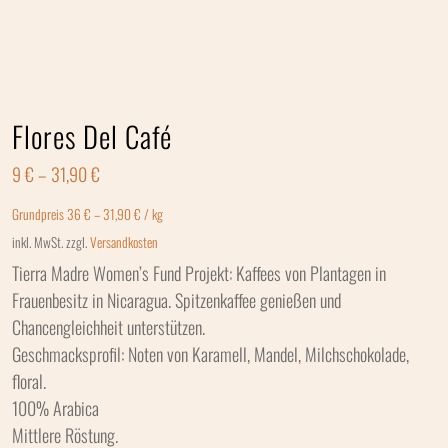
Flores Del Café
9
€
–
31,90
€
Grundpreis
36
€
–
31,90
€
/
kg
inkl. MwSt.
zzgl.
Versandkosten
Tierra Madre Women’s Fund Projekt: Kaffees von Plantagen in
Frauenbesitz in Nicaragua. Spitzenkaffee genießen und
Chancengleichheit unterstützen.
Geschmacksprofil: Noten von Karamell, Mandel, Milchschokolade,
floral.
100% Arabica
Mittlere Röstung.