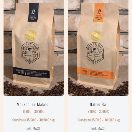
Monsooned Malabar
Italian Bar
8,90
€
–
30,90
€
8,90
€
–
30,90
€
Grundpreis
35,60
€
–
30,90
€
/
kg
Grundpreis
35,60
€
–
30,90
€
/
kg
inkl. MwSt.
inkl. MwSt.