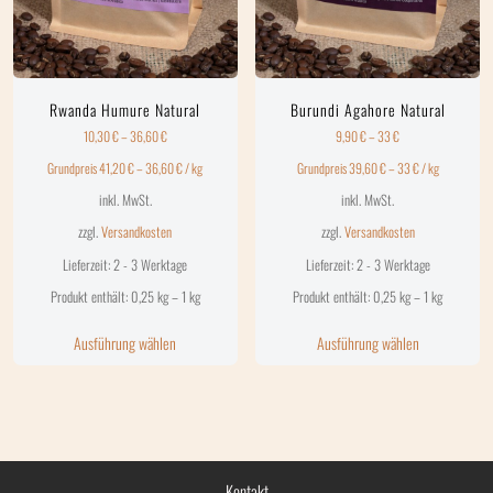
Rwanda Humure Natural
Burundi Agahore Natural
10,30
€
–
36,60
€
9,90
€
–
33
€
Grundpreis
41,20
€
–
36,60
€
/
kg
Grundpreis
39,60
€
–
33
€
/
kg
inkl. MwSt.
inkl. MwSt.
zzgl.
Versandkosten
zzgl.
Versandkosten
Lieferzeit:
2 - 3 Werktage
Lieferzeit:
2 - 3 Werktage
Produkt enthält: 0,25
kg
– 1
kg
Produkt enthält: 0,25
kg
– 1
kg
Ausführung wählen
Ausführung wählen
Kontakt