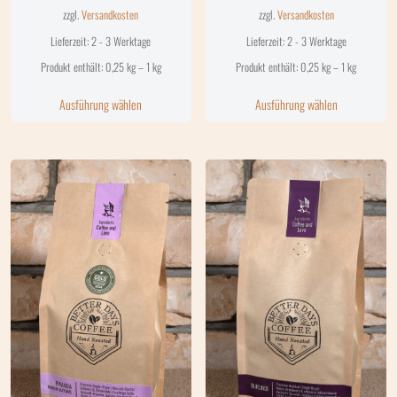
zzgl.
Versandkosten
zzgl.
Versandkosten
Lieferzeit:
2 - 3 Werktage
Lieferzeit:
2 - 3 Werktage
Produkt enthält: 0,25
kg
– 1
kg
Produkt enthält: 0,25
kg
– 1
kg
Ausführung wählen
Ausführung wählen